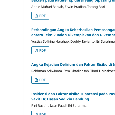
Bakteri pada Kateter Epidural yang Dipasang 
Andie Muhari Barzah, Erwin Pradian, Tatang Bisri
PDF
Perbandingan Angka Keberhasilan Pemasangan 
antara Teknik Balon Dikempiskan dan Dikemb
Yustisa Sofirina Harahap, Doddy Tavianto, Eri Surahm
PDF
Angka Kejadian Delirium dan Faktor Risiko di 
Rakhman Adiwinata, Ezra Oktaliansah, Tinni T. Maskoe
PDF
Insidensi dan Faktor Risiko Hipotensi pada Pa
Sakit Dr. Hasan Sadikin Bandung
Rini Rustini, Iwan Fuadi, Eri Surahman
PDF