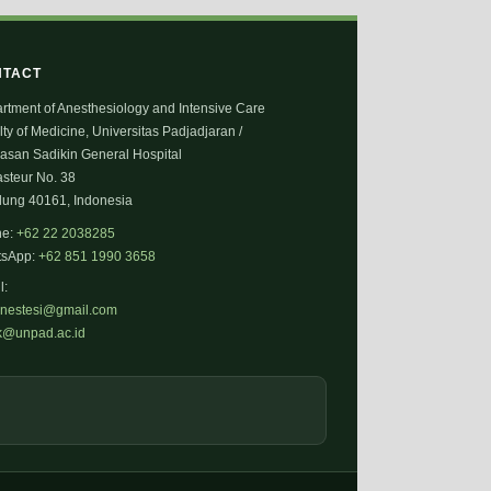
NTACT
rtment of Anesthesiology and Intensive Care
ty of Medicine, Universitas Padjadjaran /
Hasan Sadikin General Hospital
asteur No. 38
ung 40161, Indonesia
ne:
+62 22 2038285
tsApp:
+62 851 1990 3658
l:
anestesi@gmail.com
fk@unpad.ac.id