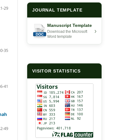
21-29
JOURNAL TEMPLATE
Manuscript Template
›
Download the Microsoft
Word template
30-35
VISITOR STATISTICS
36-41
umah
42-49