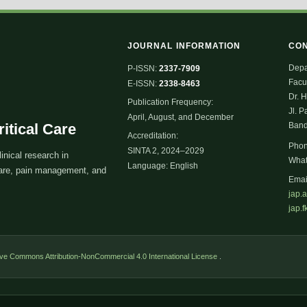
JOURNAL INFORMATION
CO
Depa
P-ISSN:
2337-7909
Facul
E-ISSN:
2338-8463
Dr. 
Publication Frequency:
Jl. P
April, August, and December
itical Care
Band
Accreditation:
Pho
SINTA 2, 2024–2029
inical research in
Wha
Language: English
 care, pain management, and
Emai
jap.
jap.
ive Commons Attribution-NonCommercial 4.0 International License
.