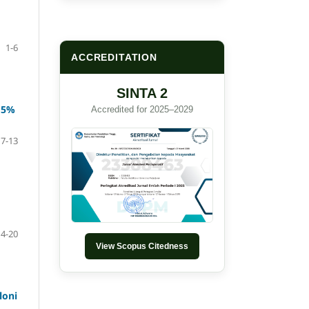
1-6
ACCREDITATION
SINTA 2
,5%
Accredited for 2025–2029
7-13
14-20
View Scopus Citedness
loni