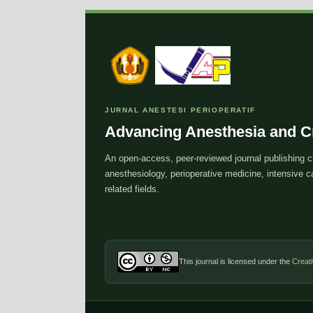
JURNAL ANESTESI PERIOPERATIF
Advancing Anesthesia and Cr
An open-access, peer-reviewed journal publishing cl
anesthesiology, perioperative medicine, intensive
related fields.
This journal is licensed under the
Creat