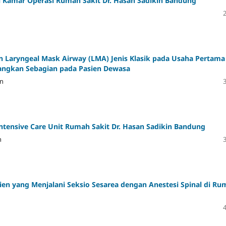
di Kamar Operasi Rumah Sakit Dr. Hasan Sadikin Bandung
Laryngeal Mask Airway (LMA) Jenis Klasik pada Usaha Pertama
angkan Sebagian pada Pasien Dewasa
an
Intensive Care Unit Rumah Sakit Dr. Hasan Sadikin Bandung
n
sien yang Menjalani Seksio Sesarea dengan Anestesi Spinal di R