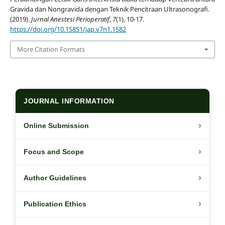
Gravida dan Nongravida dengan Teknik Pencitraan Ultrasonografi.
(2019).
Jurnal Anestesi Perioperatif
,
7
(1), 10-17.
https://doi.org/10.15851/jap.v7n1.1582
More Citation Formats
JOURNAL INFORMATION
›
Online Submission
›
Focus and Scope
›
Author Guidelines
›
Publication Ethics