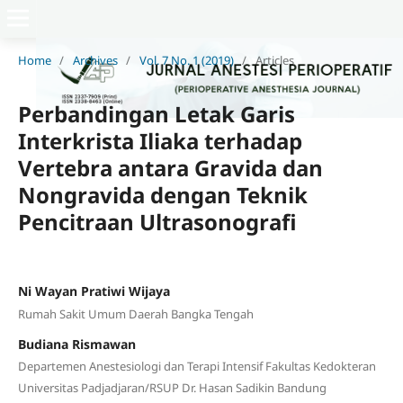
Home
/
Archives
/
Vol. 7 No. 1 (2019)
/
Articles
Perbandingan Letak Garis
Interkrista Iliaka terhadap
Vertebra antara Gravida dan
Nongravida dengan Teknik
Pencitraan Ultrasonografi
Ni Wayan Pratiwi Wijaya
Rumah Sakit Umum Daerah Bangka Tengah
Budiana Rismawan
Departemen Anestesiologi dan Terapi Intensif Fakultas Kedokteran
Universitas Padjadjaran/RSUP Dr. Hasan Sadikin Bandung