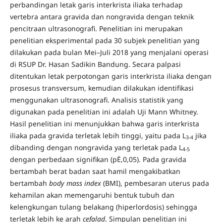
perbandingan letak garis interkrista iliaka terhadap
vertebra antara gravida dan nongravida dengan teknik
pencitraan ultrasonografi. Penelitian ini merupakan
penelitian eksperimental pada 30 subjek penelitian yang
dilakukan pada bulan Mei–Juli 2018 yang menjalani operasi
di RSUP Dr. Hasan Sadikin Bandung. Secara palpasi
ditentukan letak perpotongan garis interkrista iliaka dengan
prosesus transversum, kemudian dilakukan identifikasi
menggunakan ultrasonografi. Analisis statistik yang
digunakan pada penelitian ini adalah Uji Mann Whitney.
Hasil penelitian ini menunjukkan bahwa garis interkrista
iliaka pada gravida terletak lebih tinggi, yaitu pada L
jika
3-4
dibanding dengan nongravida yang terletak pada L
4-5
dengan perbedaan signifikan (pË‚0,05). Pada gravida
bertambah berat badan saat hamil mengakibatkan
bertambah
body mass index
(BMI), pembesaran uterus pada
kehamilan akan memengaruhi bentuk tubuh dan
kelengkungan tulang belakang (hiperlordosis) sehingga
terletak lebih ke arah
cefalad
. Simpulan penelitian ini