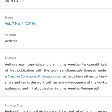
2019-04-29
Issue
Vol. 7 No. 1 (2019)
Section
Articles
License
Authors retain copyright and grant Jurnal Anestesi Perioperatif right
of first publication with the work simultaneously licensed under
a
Creative Commons Attribution License
that allows others to freely
share and remix the work with an acknowledgement of the work's
authorship and initial publication in Jurnal Anestesi Perioperatif.
How to Cite
Perbandingan Letak Garis Interkrista Iliaka terhadap Vertebra antara