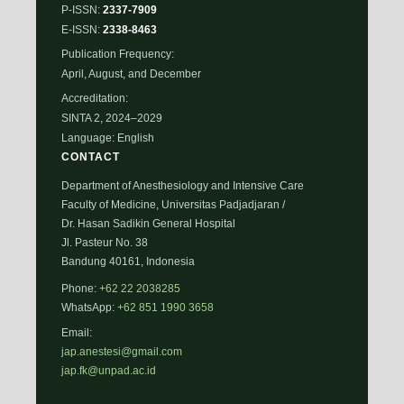
P-ISSN:
2337-7909
E-ISSN:
2338-8463
Publication Frequency:
April, August, and December
Accreditation:
SINTA 2, 2024–2029
Language: English
CONTACT
Department of Anesthesiology and Intensive Care
Faculty of Medicine, Universitas Padjadjaran /
Dr. Hasan Sadikin General Hospital
Jl. Pasteur No. 38
Bandung 40161, Indonesia
Phone:
+62 22 2038285
WhatsApp:
+62 851 1990 3658
Email:
jap.anestesi@gmail.com
jap.fk@unpad.ac.id