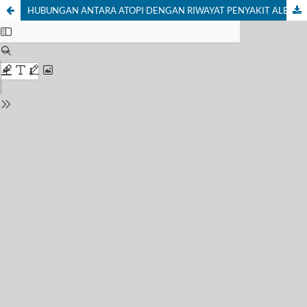
HUBUNGAN ANTARA ATOPI DENGAN RIWAYAT PENYAKIT ALERGI DALAM KELUARGA DAN MANIFESTASI PENYAKIT ALERGI PADA BALITA