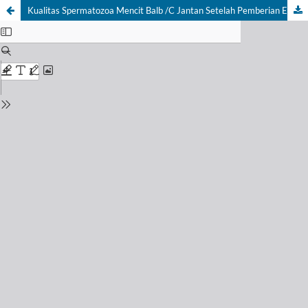
Kualitas Spermatozoa Mencit Balb /C Jantan Setelah Pemberian Ekstrak Buah Kepel (Stelechocarpus Burahol)