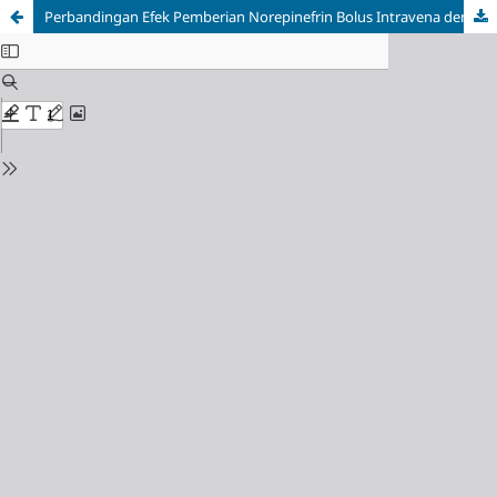
Perbandingan Efek Pemberian Norepinefrin Bolus Intravena dengan Norepinefrin Infus Kontinu dalam Tatalaksana Hipotensi, Laju Nadi, dan Nilai APGAR pada Seksio Sesarea dengan Anestesi Spinal