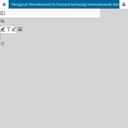
Pengaruh Remifentanil Vs Fentanil terhadap Hemodinamik dan Kadar Kortisol pada Pasien dengan Ventilasi Mekanis di Ruang Rawat Intensif